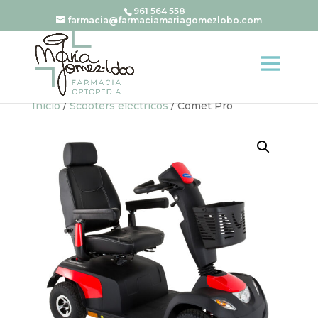
961 564 558
farmacia@farmaciamariagomezlobo.com
Inicio
/
Scooters eléctricos
/ Comet Pro