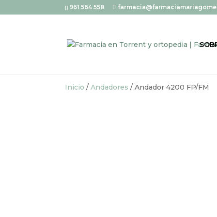
961 564 558
farmacia@farmaciamariagome
SOB
Inicio
/
Andadores
/ Andador 4200 FP/FM