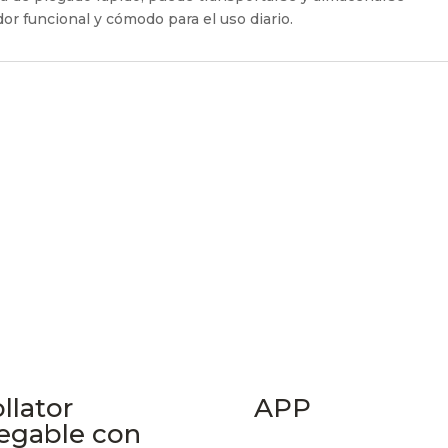
or funcional y cómodo para el uso diario.
llator
APP
egable con