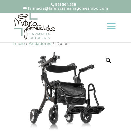
961 564 558
farmacia@farmaciamariagomezlobo.com
Inicio
/
Andadores
/ iRoller