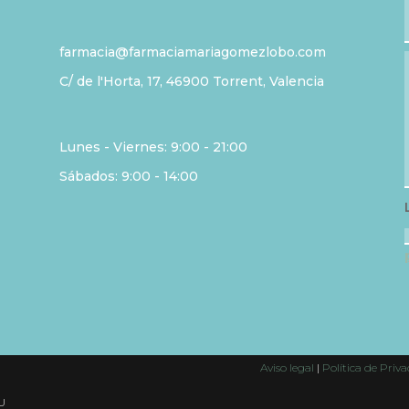
farmacia@farmaciamariagomezlobo.com
C/ de l'Horta, 17, 46900 Torrent, Valencia
Lunes - Viernes: 9:00 - 21:00
Sábados: 9:00 - 14:00
Aviso legal
|
Política de Priv
U