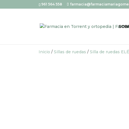
961 564 558
farmacia@farmaciamariagome
SOB
Inicio
/
Sillas de ruedas
/
Silla de ruedas E