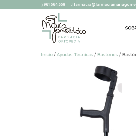
961 564 558
farmacia@farmaciamariagome
SOB
Inicio
/
Ayudas Técnicas
/
Bastones
/ Bastón