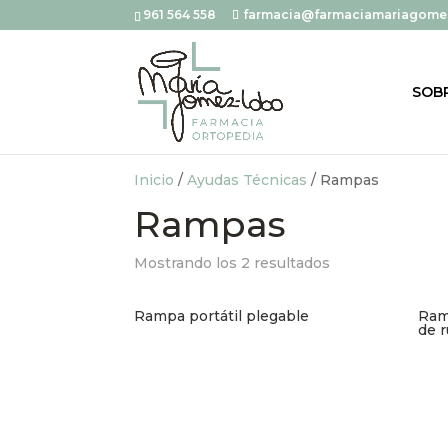
961 564 558
farmacia@farmaciamariagome
SOB
Inicio
/
Ayudas Técnicas
/ Rampas
Rampas
Mostrando los 2 resultados
Rampa portátil plegable
Ramp
de 